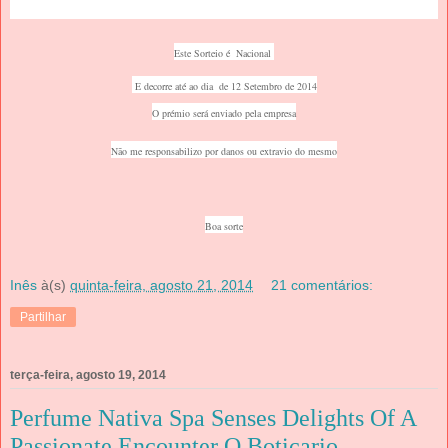
Este Sorteio é Nacional
E decorre até ao dia de 12 Setembro
de
2014
O prémio será enviado pela empresa
Não me responsabilizo por danos ou extravio do mesmo
Boa sorte
Inês
à(s)
quinta-feira, agosto 21, 2014
21 comentários:
Partilhar
terça-feira, agosto 19, 2014
Perfume Nativa Spa Senses Delights Of A
Passionate Encounter O Boticario